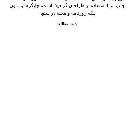
چاپ، و با استفاده از طراحان گرافیک است، چاپگرها و متون
بلکه روزنامه و مجله در ستو...
ادامه مطالعه
شرکت صدرا تجهیز ایرانیان، یکی از شرکت‌های برتر و پیشرو در
حوزه تامین تجهیزات پروژه‌های صنعتی در صنایع نفت، گاز،
پتروشیمی، یوتیلیتی (آب، برق، بخار و کاتالیست)، نیروگاهی،
صنعتی، معدنی و شیمیایی می‌باشد که به پشتوانه چند دهه تجربه
و دانش فنی و مدیریتی مدیران و کارشناسان خود در صنایع مادر